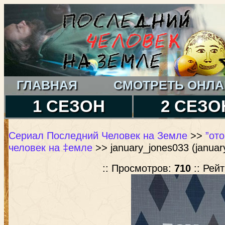
ГЛАВНАЯ
СМОТРЕТЬ ОНЛА
1 СЕЗОН
2 СЕЗО
Сериал Последний Человек на Земле
>>
”от
человек на ‡емле
>> january_jones033 (januar
:: Просмотров:
710
:: Рей