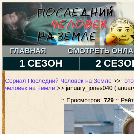
ГЛАВНАЯ
СМОТРЕТЬ ОНЛА
1 СЕЗОН
2 СЕЗО
Сериал Последний Человек на Земле
>>
”от
человек на ‡емле
>> january_jones040 (januar
:: Просмотров:
729
:: Рей