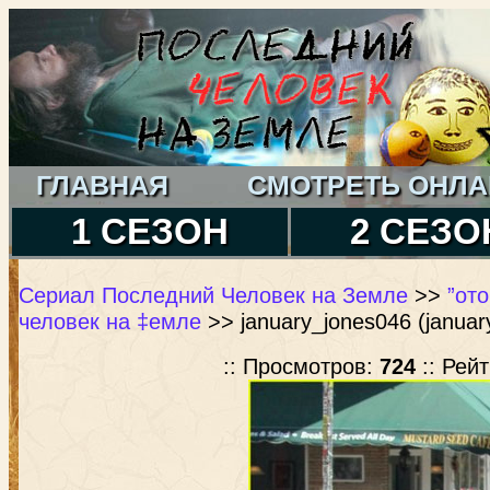
ГЛАВНАЯ
СМОТРЕТЬ ОНЛА
1 СЕЗОН
2 СЕЗО
Сериал Последний Человек на Земле
>>
”от
человек на ‡емле
>> january_jones046 (januar
:: Просмотров:
724
:: Рей