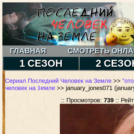
ГЛАВНАЯ
СМОТРЕТЬ ОНЛА
1 СЕЗОН
2 СЕЗО
Сериал Последний Человек на Земле
>>
”от
человек на ‡емле
>> january_jones071 (januar
:: Просмотров:
739
:: Рей