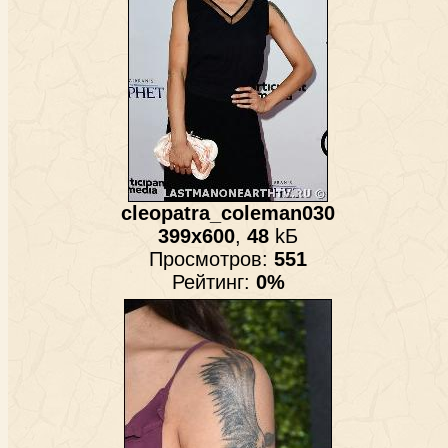
cleopatra_coleman030
399x600
,
48
kБ
Просмотров:
551
Рейтинг:
0%