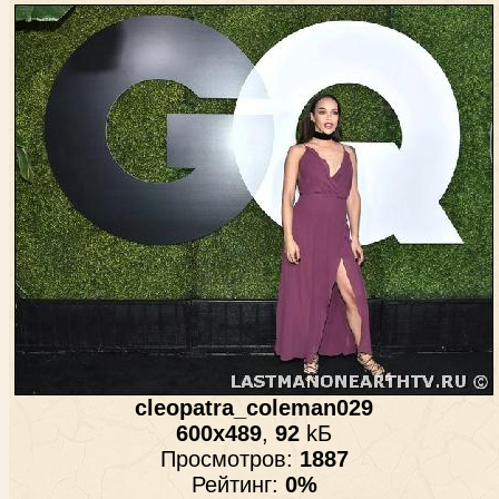
cleopatra_coleman029
600x489
,
92
kБ
Просмотров:
1887
Рейтинг:
0%